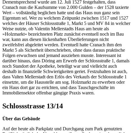
Dementsprechend wurde am 12. Juli 1527 festgehalten, dass
Cranach nun die Kaufsumme von 2.000 Gulden – der 1528 taxierte
Wert – vollständig beglichen hatte und das Haus nun ganz sein
Eigentum sei. Wer zu welchem Zeitpunkt zwischen 1517 und 1527
welches der Häuser Schlossstraße 1, Markt 5 und MV 84 in welcher
Weise nutzte, ob Valentin Mellerstadts Haus am heute als
»Holzmarkt« bezeichneten Platz zunächst eventuell noch im Bau
war, kann aus diesen lückenhaften Überlieferungen nicht
zweifelsfrei abgeleitet werden. Eventuell hatte Cranach ihm den
Markt 5 als Sicherheit überschrieben, ohne dass daraus praktische
Folgen erwuchsen und jemand ausziehen musste. Interessant ist
darüber hinaus, dass Döring am Erwerb der Schlossstraße 1, damals
noch Standort der Apotheke, beteiligt war und vielleicht auch
deshalb in finanzielle Schwierigkeiten geriet. Festzuhalten ist auch,
dass Valten Mellerstadt den Erlös des Verkaufs der Schlossstraße 1
einsetzte, um die Hausstelle am sog. Holzmarkt zu erwerben oder
ein Haus dort gar zu errichten, und dass Tauschgeschäfte im
Immobiliensektor offenbar gängige Praxis waren.
Schlossstrasse 13/14
Über das Gebäude
Auf der heute als Parkplatz und Durchgang zum Park genutzten