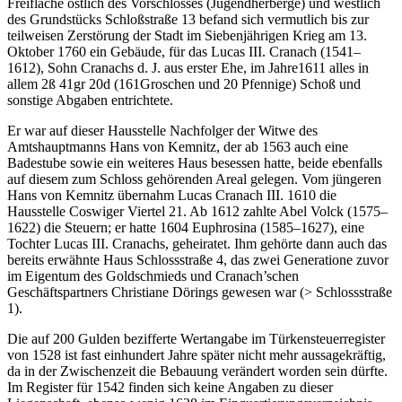
Freifläche östlich des Vorschlosses (Jugendherberge) und westlich
des Grundstücks Schloßstraße 13 befand sich vermutlich bis zur
teilweisen Zerstörung der Stadt im Siebenjährigen Krieg am 13.
Oktober 1760 ein Gebäude, für das Lucas III. Cranach (1541–
1612), Sohn Cranachs d. J. aus erster Ehe, im Jahre1611 alles in
allem 2ß 41gr 20d (161Groschen und 20 Pfennige) Schoß und
sonstige Abgaben entrichtete.
Er war auf dieser Hausstelle Nachfolger der Witwe des
Amtshauptmanns Hans von Kemnitz, der ab 1563 auch eine
Badestube sowie ein weiteres Haus besessen hatte, beide ebenfalls
auf diesem zum Schloss gehörenden Areal gelegen. Vom jüngeren
Hans von Kemnitz übernahm Lucas Cranach III. 1610 die
Hausstelle Coswiger Viertel 21. Ab 1612 zahlte Abel Volck (1575–
1622) die Steuern; er hatte 1604 Euphrosina (1585–1627), eine
Tochter Lucas III. Cranachs, geheiratet. Ihm gehörte dann auch das
bereits erwähnte Haus Schlossstraße 4, das zwei Generatione zuvor
im Eigentum des Goldschmieds und Cranach’schen
Geschäftspartners Christiane Dörings gewesen war (> Schlossstraße
1).
Die auf 200 Gulden bezifferte Wertangabe im Türkensteuerregister
von 1528 ist fast einhundert Jahre später nicht mehr aussagekräftig,
da in der Zwischenzeit die Bebauung verändert worden sein dürfte.
Im Register für 1542 finden sich keine Angaben zu dieser