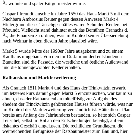
Ä. wohnte und später Bürgermeister wurde.
Caspar Pfreundt tauschte im Jahre 1550 das Haus Markt 5 mit dem
Nachbarn Ambrosius Reuter gegen dessen Anwesen Markt 4.
Hintergrund dieses Tauschgeschäftes waren Schulden Reuters bei
Pfreundt. Vielleicht stand dahinter auch das Bemühen Cranachs d.
Ä., die Finanzen zu ordnen, was im Kontext seiner Übersiedelung
nach Weimar in eben diesem Jahre plausibel wäre.
Markt 5 wurde Mitte der 1990er Jahre ausgekernt und zu einem
Kaufhaus umgebaut. Von den im 16. Jahrhundert entstandenen
Bauteilen sind die Fassade, die westliche und östliche Außenwand
und die tonnengewölbten Keller erhalten.
Rathausbau und Markterweiterung
Als Cranach 1511 Markt 4 und das Haus der Trinkwitzin erwarb,
um letzteres kurz darauf gegen Markt 5 einzutauschen, war kaum zu
ahnen, dass der Rathausneubau mittelfristig zur Aufgabe des
ehedem der Trinckwitzin gehörenden Hauses führen würde, was nur
im Kontext der Markterweiterung verständlich ist. Hätte dieser Plan
bereits am Anfang des Jahrhunderts bestanden, so hätte sich Caspar
Teuschel, selbst im Rat an den Entscheidungen beteiligt, auf ein
riskantes Geschäft eingelassen. Die rechtlichen Grundlagen, die
weitreichenden Befugnisse der Ratsbaumeister zum Bau und, hier