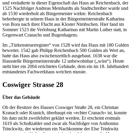
und veräußerte in dieser Eigenschaft das Haus an Reichenbach, der
1525 Nachfolger Andreas Meinhardts als Stadtschreiber wurde und
ab 1530 wiederholt als Bürgermeister wirkte. Reichenbach
beherbergte in seinem Haus in der Bürgermeisterstraße Katharina
von Bora nach ihrer Flucht aus Kloster Nimbschen. Hier fand im
Sommer 1523 die Verlobung Katharinas mit Martin Luther statt, in
Gegenwart Cranachs und Bugenhagens.
Im „Türkensteuerregister“ von 1528 wird das Haus mit 180 Gulden
bewertet. 1542 gab Philipp Reichenbach 500 Gulden als Wert an,
hatte das Haus also zwischenzeitlich ausgebaut. 1638 war die
Hausstelle Bürgermeisterstraße 12 unbewohnbar („wüst“). Heute
steht hier ein 2004 errichtetes Gebäude, dem ein im 18. Jahrhundert
entstandenes Fachwerkhaus weichen musste.
Coswiger Strasse 28
Über das Gebäude
Ob der Besitzer des Hauses Coswiger Straße 28, ein Christian
Kranach oder Kranich, überhaupt ein »echter Cranach« ist, konnte
bis dato nicht zweifelsfrei geklärt werden. Er erscheint erstmals
1619 als Schoßzahler und zwar als Nachfolger von Anthonius
Trinckwitz, der wiederum ein Nachkomme der Else Trinkwitz