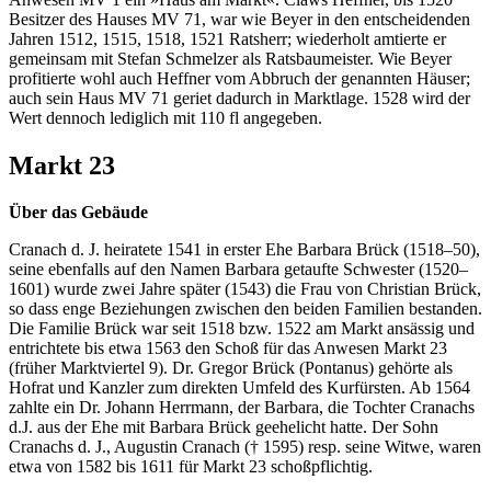
Besitzer des Hauses MV 71, war wie Beyer in den entscheidenden
Jahren 1512, 1515, 1518, 1521 Ratsherr; wiederholt amtierte er
gemeinsam mit Stefan Schmelzer als Ratsbaumeister. Wie Beyer
profitierte wohl auch Heffner vom Abbruch der genannten Häuser;
auch sein Haus MV 71 geriet dadurch in Marktlage. 1528 wird der
Wert dennoch lediglich mit 110 fl angegeben.
Markt 23
Über das Gebäude
Cranach d. J. heiratete 1541 in erster Ehe Barbara Brück (1518–50),
seine ebenfalls auf den Namen Barbara getaufte Schwester (1520–
1601) wurde zwei Jahre später (1543) die Frau von Christian Brück,
so dass enge Beziehungen zwischen den beiden Familien bestanden.
Die Familie Brück war seit 1518 bzw. 1522 am Markt ansässig und
entrichtete bis etwa 1563 den Schoß für das Anwesen Markt 23
(früher Marktviertel 9). Dr. Gregor Brück (Pontanus) gehörte als
Hofrat und Kanzler zum direkten Umfeld des Kurfürsten. Ab 1564
zahlte ein Dr. Johann Herrmann, der Barbara, die Tochter Cranachs
d.J. aus der Ehe mit Barbara Brück geehelicht hatte. Der Sohn
Cranachs d. J., Augustin Cranach († 1595) resp. seine Witwe, waren
etwa von 1582 bis 1611 für Markt 23 schoßpflichtig.