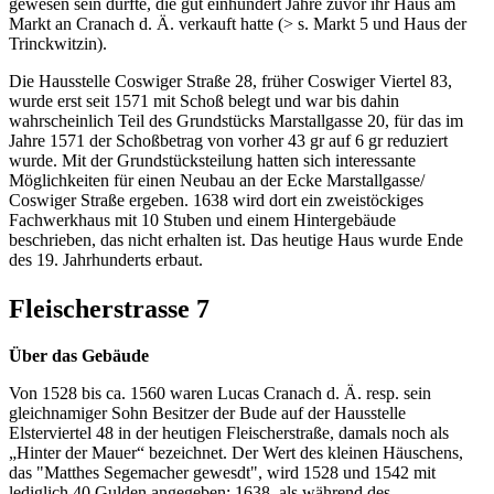
gewesen sein dürfte, die gut einhundert Jahre zuvor ihr Haus am
Markt an Cranach d. Ä. verkauft hatte (> s. Markt 5 und Haus der
Trinckwitzin).
Die Hausstelle Coswiger Straße 28, früher Coswiger Viertel 83,
wurde erst seit 1571 mit Schoß belegt und war bis dahin
wahrscheinlich Teil des Grundstücks Marstallgasse 20, für das im
Jahre 1571 der Schoßbetrag von vorher 43 gr auf 6 gr reduziert
wurde. Mit der Grundstücksteilung hatten sich interessante
Möglichkeiten für einen Neubau an der Ecke Marstallgasse/
Coswiger Straße ergeben. 1638 wird dort ein zweistöckiges
Fachwerkhaus mit 10 Stuben und einem Hintergebäude
beschrieben, das nicht erhalten ist. Das heutige Haus wurde Ende
des 19. Jahrhunderts erbaut.
Fleischerstrasse 7
Über das Gebäude
Von 1528 bis ca. 1560 waren Lucas Cranach d. Ä. resp. sein
gleichnamiger Sohn Besitzer der Bude auf der Hausstelle
Elsterviertel 48 in der heutigen Fleischerstraße, damals noch als
„Hinter der Mauer“ bezeichnet. Der Wert des kleinen Häuschens,
das "Matthes Segemacher gewesdt", wird 1528 und 1542 mit
lediglich 40 Gulden angegeben; 1638, als während des