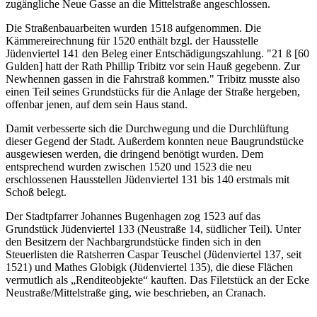
zugängliche Neue Gasse an die Mittelstraße angeschlossen.
Die Straßenbauarbeiten wurden 1518 aufgenommen. Die
Kämmereirechnung für 1520 enthält bzgl. der Hausstelle
Jüdenviertel 141 den Beleg einer Entschädigungszahlung. "21 ß [60
Gulden] hatt der Rath Phillip Tribitz vor sein Hauß gegebenn. Zur
Newhennen gassen in die Fahrstraß kommen." Tribitz musste also
einen Teil seines Grundstücks für die Anlage der Straße hergeben,
offenbar jenen, auf dem sein Haus stand.
Damit verbesserte sich die Durchwegung und die Durchlüftung
dieser Gegend der Stadt. Außerdem konnten neue Baugrundstücke
ausgewiesen werden, die dringend benötigt wurden. Dem
entsprechend wurden zwischen 1520 und 1523 die neu
erschlossenen Hausstellen Jüdenviertel 131 bis 140 erstmals mit
Schoß belegt.
Der Stadtpfarrer Johannes Bugenhagen zog 1523 auf das
Grundstück Jüdenviertel 133 (Neustraße 14, südlicher Teil). Unter
den Besitzern der Nachbargrundstücke finden sich in den
Steuerlisten die Ratsherren Caspar Teuschel (Jüdenviertel 137, seit
1521) und Mathes Globigk (Jüdenviertel 135), die diese Flächen
vermutlich als „Renditeobjekte“ kauften. Das Filetstück an der Ecke
Neustraße/Mittelstraße ging, wie beschrieben, an Cranach.