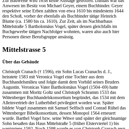
Zur Bauweise wird 1638 keine Aussage getroffen. Damals war das
Anwesen im Besitz von Michael Geyer, einem Buchbinder. Geyer
respektive seine Erben zahlten von etwa 1610 bis mindestens 1644
den Schoß, vorher der ebenfalls als Buchbinder tätige Heinrich
Blume (ca. 1580 bis ca. 1610). Zur Zeit, als im Nachbarhaus
Mittelstraße 5 Bartholomäus Vogel, später dessen gleichfalls im
Buchgewerbe tätigen Nachfolger wohnten, waren also auch hier
Personen dieser Berufsgruppe ansässig.
Mittelstrasse 5
Über das Gebäude
Christoph Cranach († 1596), ein Sohn Lucas Cranachs d. J.,
heiratete 1583 mit Veronica Vogel eine Tochter aus dem
Buchhandelsmilieu und folgte damit dem Vorbild seines Bruders
Augustin. Veronicas Vater Bartholomäus Vogel (1504–69) hatte
zusammen mit Moritz Goltz und Christoph Schramm 1533 das
Wittenberger Buchhandelskonsortium begründet, das 1534 mit dem
Alleinvertrieb der Lutherbibel privilegiert worden war. Später
bildete Vogel zusammen mit Samuel Selfisch und Conrad Rühel das
Wittenberger Bibelkonsortium, dessen Monopol 1564 erneuert
wurde. Barthel Vogel bzw. seine Witwe und später der gleichnamige
Sohn besaßen das Haus Mittelstraße 5 (früher Elsterviertel 1) bis
wenigstens 1592. Noch 1598 wurde es von Christoph Cranach resp.