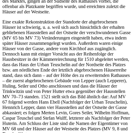
des Marktes, gingen an der Südseite des Rathauses vorbei, die
offenbar als Platzkante begriffen wurde, und erreichten zuletzt die
Häuser auf der Westseite.
Eine exakte Rekonstruktion der Standorte der abgebrochenen
Häuser ist schwierig, u. a. weil sich auch hinsichtlich der erhalten
gebliebenen Hausstellen auf der Ostseite der verschwundenen Gasse
(MV 65 bis MV 73) Veränderungen eingestellt haben, etwa indem
später Häuser zusammengelegt wurden. Außerdem waren einige
Häuser von der Gasse, andere vom Kirchhof aus zugänglich.
Dennoch kann mit einiger Vorsicht aus der Reihenfolge der
Hausbesitzer in der Kämmereirechnung für 1510 abgeleitet werden,
dass das Haus der Urban Teuschelin auf der Nordseite des Platzes
bzw. am nördlichen Ende der letztlich abgebrochenen Häuserreihe
stand, dass sich dann – auf der Höhe des zu erweiternden Rathauses
– die zuerst abgebrochenen Gebäude von Lepper (auch Lepperer),
Huling, Seiler und Otho anschlossen und dass die Häuser der
Trinkwitzin und von Peter Hutter etwa gegenüber der Hausstellen
MV 70–73 standen. 1521 stellt sich das Bild ähnlich dar: Auf MV
67 folgend werden Hans Ebell (Nachfolger der Urban Teuschelin),
Hennrich Lepper, dann vier Hausstellen auf der Ostseite der Gasse
abkassiert; es folgen Merten Levin, Gores Seiler, Wilhelm Hoffman,
Caspar Teuschel und Stefan Wulff, letzterer als Nachfolger der Peter
Huterin. Am Schluss der Liste sind die Namen der Eigentümer von
MV 68 und der Häuser auf der Westseite des Platzes (MV 9, 8 und