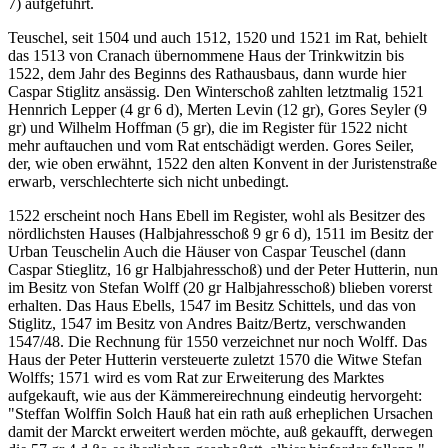
7) aufgeführt.
Teuschel, seit 1504 und auch 1512, 1520 und 1521 im Rat, behielt
das 1513 von Cranach übernommene Haus der Trinkwitzin bis
1522, dem Jahr des Beginns des Rathausbaus, dann wurde hier
Caspar Stiglitz ansässig. Den Winterschoß zahlten letztmalig 1521
Hennrich Lepper (4 gr 6 d), Merten Levin (12 gr), Gores Seyler (9
gr) und Wilhelm Hoffman (5 gr), die im Register für 1522 nicht
mehr auftauchen und vom Rat entschädigt werden. Gores Seiler,
der, wie oben erwähnt, 1522 den alten Konvent in der Juristenstraße
erwarb, verschlechterte sich nicht unbedingt.
1522 erscheint noch Hans Ebell im Register, wohl als Besitzer des
nördlichsten Hauses (Halbjahresschoß 9 gr 6 d), 1511 im Besitz der
Urban Teuschelin Auch die Häuser von Caspar Teuschel (dann
Caspar Stieglitz, 16 gr Halbjahresschoß) und der Peter Hutterin, nun
im Besitz von Stefan Wolff (20 gr Halbjahresschoß) blieben vorerst
erhalten. Das Haus Ebells, 1547 im Besitz Schittels, und das von
Stiglitz, 1547 im Besitz von Andres Baitz/Bertz, verschwanden
1547/48. Die Rechnung für 1550 verzeichnet nur noch Wolff. Das
Haus der Peter Hutterin versteuerte zuletzt 1570 die Witwe Stefan
Wolffs; 1571 wird es vom Rat zur Erweiterung des Marktes
aufgekauft, wie aus der Kämmereirechnung eindeutig hervorgeht:
"Steffan Wolffin Solch Hauß hat ein rath auß erheplichen Ursachen
damit der Marckt erweitert werden möchte, auß gekaufft, derwegen