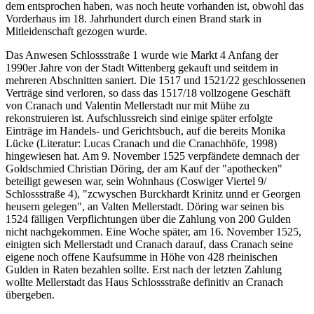
dem entsprochen haben, was noch heute vorhanden ist, obwohl das
Vorderhaus im 18. Jahrhundert durch einen Brand stark in
Mitleidenschaft gezogen wurde.
Das Anwesen Schlossstraße 1 wurde wie Markt 4 Anfang der
1990er Jahre von der Stadt Wittenberg gekauft und seitdem in
mehreren Abschnitten saniert. Die 1517 und 1521/22 geschlossenen
Verträge sind verloren, so dass das 1517/18 vollzogene Geschäft
von Cranach und Valentin Mellerstadt nur mit Mühe zu
rekonstruieren ist. Aufschlussreich sind einige später erfolgte
Einträge im Handels- und Gerichtsbuch, auf die bereits Monika
Lücke (Literatur: Lucas Cranach und die Cranachhöfe, 1998)
hingewiesen hat. Am 9. November 1525 verpfändete demnach der
Goldschmied Christian Döring, der am Kauf der "apothecken"
beteiligt gewesen war, sein Wohnhaus (Coswiger Viertel 9/
Schlossstraße 4), "zcwyschen Burckhardt Krinitz unnd er Georgen
heusern gelegen", an Valten Mellerstadt. Döring war seinen bis
1524 fälligen Verpflichtungen über die Zahlung von 200 Gulden
nicht nachgekommen. Eine Woche später, am 16. November 1525,
einigten sich Mellerstadt und Cranach darauf, dass Cranach seine
eigene noch offene Kaufsumme in Höhe von 428 rheinischen
Gulden in Raten bezahlen sollte. Erst nach der letzten Zahlung
wollte Mellerstadt das Haus Schlossstraße definitiv an Cranach
übergeben.