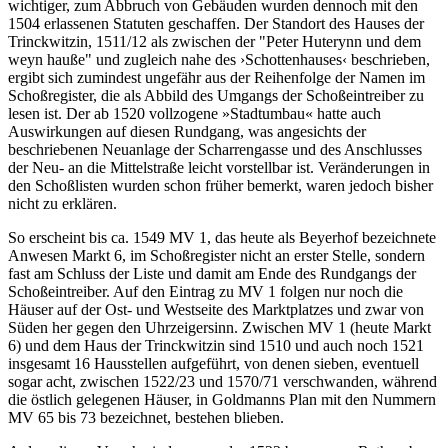
wichtiger, zum Abbruch von Gebäuden wurden dennoch mit den
1504 erlassenen Statuten geschaffen. Der Standort des Hauses der
Trinckwitzin, 1511/12 als zwischen der "Peter Huterynn und dem
weyn hauße" und zugleich nahe des ›Schottenhauses‹ beschrieben,
ergibt sich zumindest ungefähr aus der Reihenfolge der Namen im
Schoßregister, die als Abbild des Umgangs der Schoßeintreiber zu
lesen ist. Der ab 1520 vollzogene »Stadtumbau« hatte auch
Auswirkungen auf diesen Rundgang, was angesichts der
beschriebenen Neuanlage der Scharrengasse und des Anschlusses
der Neu- an die Mittelstraße leicht vorstellbar ist. Veränderungen in
den Schoßlisten wurden schon früher bemerkt, waren jedoch bisher
nicht zu erklären.
So erscheint bis ca. 1549 MV 1, das heute als Beyerhof bezeichnete
Anwesen Markt 6, im Schoßregister nicht an erster Stelle, sondern
fast am Schluss der Liste und damit am Ende des Rundgangs der
Schoßeintreiber. Auf den Eintrag zu MV 1 folgen nur noch die
Häuser auf der Ost- und Westseite des Marktplatzes und zwar von
Süden her gegen den Uhrzeigersinn. Zwischen MV 1 (heute Markt
6) und dem Haus der Trinckwitzin sind 1510 und auch noch 1521
insgesamt 16 Hausstellen aufgeführt, von denen sieben, eventuell
sogar acht, zwischen 1522/23 und 1570/71 verschwanden, während
die östlich gelegenen Häuser, in Goldmanns Plan mit den Nummern
MV 65 bis 73 bezeichnet, bestehen blieben.