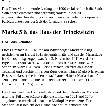
wäre.
Das Haus Markt 4 wurde Anfang der 1990 er Jahre durch die Stadt
Wittenberg erworben und sorgfältig saniert. In der 2015
eingerichteten Ausstellung sind auch viele Bauteile und originale
Farbfassungen aus der Zeit der Cranachs zu sehen.
Markt 5 & das Haus der Trinckwitzin
Über das Gebäude
Lucas Cranach d. Ä. wurde am Wittenberger Markt ansässig,
nachdem er im Herbst 1511 geheiratet hatte und aus der Malerstube
im Schloss ausgezogen war. Am 3. November 1511 wurde er
Eigentümer von Markt 4 und des Hauses der Else Trinckwitz.
Schon im März 1513 veräußerte Cranach letzteres an Caspar
Teuschel und brachte im selben Zuge dessen Haus Markt 5 in seinen
Besitz, so dass er die beiden benachbarten Häuser Markt 4 und 5
sein eigen nennen konnte. In einem der beiden Häuser ist Lucas
Cranach d. J. 1515 geboren.
Das Haus der Else Trinckwitz stand auf der Ostseite des Marktes
und war Teil einer Häuserzeile, die zwischen 1521 und 1570
abgebrochen wurde, als man den Marktplatz erweiterte. Der
Standort lässt sich auf der Grundlage der Reihenfolge der