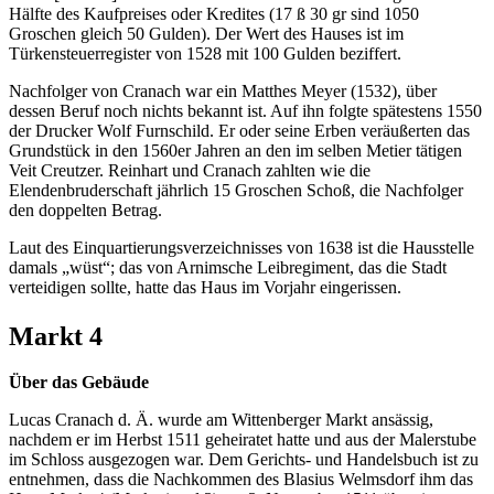
Hälfte des Kaufpreises oder Kredites (17 ß 30 gr sind 1050
Groschen gleich 50 Gulden). Der Wert des Hauses ist im
Türkensteuerregister von 1528 mit 100 Gulden beziffert.
Nachfolger von Cranach war ein Matthes Meyer (1532), über
dessen Beruf noch nichts bekannt ist. Auf ihn folgte spätestens 1550
der Drucker Wolf Furnschild. Er oder seine Erben veräußerten das
Grundstück in den 1560er Jahren an den im selben Metier tätigen
Veit Creutzer. Reinhart und Cranach zahlten wie die
Elendenbruderschaft jährlich 15 Groschen Schoß, die Nachfolger
den doppelten Betrag.
Laut des Einquartierungsverzeichnisses von 1638 ist die Hausstelle
damals „wüst“; das von Arnimsche Leibregiment, das die Stadt
verteidigen sollte, hatte das Haus im Vorjahr eingerissen.
Markt 4
Über das Gebäude
Lucas Cranach d. Ä. wurde am Wittenberger Markt ansässig,
nachdem er im Herbst 1511 geheiratet hatte und aus der Malerstube
im Schloss ausgezogen war. Dem Gerichts- und Handelsbuch ist zu
entnehmen, dass die Nachkommen des Blasius Welmsdorf ihm das