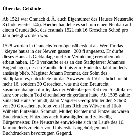
Über das Gebäude
Ab 1521 war Cranach d. Ä. auch Eigentümer des Hauses Neustraße
8 (Jüdenviertel 146). Hierbei handelte es sich um einen Neubau auf
einem Grundstück, das erstmals 1521 mit 16 Groschen Schoß pro
Jahr belegt worden war.
1528 wurden in Cranachs Vermögensübersicht als Wert für das
"kleyne hauss in der Newen gassen" 200 fl angesetzt. Er dürfte
dieses Haus als Geldanlage und zur Vermietung erworben oder
erbaut haben. 1540 verkaufte er es an den Stadtpfarrer Johannes
Bugenhagen, dessen Familie dort bis zum Ende des Jahrhunderts
ansässig blieb. Magister Johann Pommer, der Sohn des
Stadtpfarreres, entrichtete für das Anwesen ab 1561 jährlich nicht
mehr 16, sondern 30 Groschen, was mit dem Braurecht
zusammenhängen dürfte, das der Wittenberger Rat dem Stadtpfarrer
kurz vor seinem Tod ehrenhalber eingeräumt hatte. Ab 1595 zahlte
zunächst Hans Schmidt, dann Magister Georg Müller den Schoß
von 30 Groschen, gefolgt von Hans Richters Witwe und Hiob
Wilhelm Fintzelius. Schmidt, Müller, Richter und Fintzelius waren
Buchdrucker, Fintzelius auch Ratsmitglied und zeitweilig
Bürgermeister. Die Neustraße entwickelte sich im Laufe des 16.
Jahrhunderts zu einer von Universitätsangehörigen und
Buchdruckern bevorzugten Gegend.