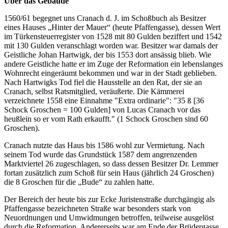
Über das Gebäude
1560/61 begegnet uns Cranach d. J. im Schoßbuch als Besitzer
eines Hauses „Hinter der Mauer“ (heute Pfaffengasse), dessen Wert
im Türkensteuerregister von 1528 mit 80 Gulden beziffert und 1542
mit 130 Gulden veranschlagt worden war. Besitzer war damals der
Geistliche Johan Hartwigk, der bis 1553 dort ansässig blieb. Wie
andere Geistliche hatte er im Zuge der Reformation ein lebenslanges
Wohnrecht eingeräumt bekommen und war in der Stadt geblieben.
Nach Hartwigks Tod fiel die Hausstelle an den Rat, der sie an
Cranach, selbst Ratsmitglied, veräußerte. Die Kämmerei
verzeichnete 1558 eine Einnahme "Extra ordinarie": "35 ß [36
Schock Groschen = 100 Gulden] von Lucas Cranach vor das
heußlein so er vom Rath erkaufft." (1 Schock Groschen sind 60
Groschen).
Cranach nutzte das Haus bis 1586 wohl zur Vermietung. Nach
seinem Tod wurde das Grundstück 1587 dem angrenzenden
Marktviertel 26 zugeschlagen, so dass dessen Besitzer Dr. Lemmer
fortan zusätzlich zum Schoß für sein Haus (jährlich 24 Groschen)
die 8 Groschen für die „Bude“ zu zahlen hatte.
Der Bereich der heute bis zur Ecke Juristenstraße durchgängig als
Pfaffengasse bezeichneten Straße war besonders stark von
Neuordnungen und Umwidmungen betroffen, teilweise ausgelöst
durch die Reformation. Andererseits war am Ende der Brüdergasse