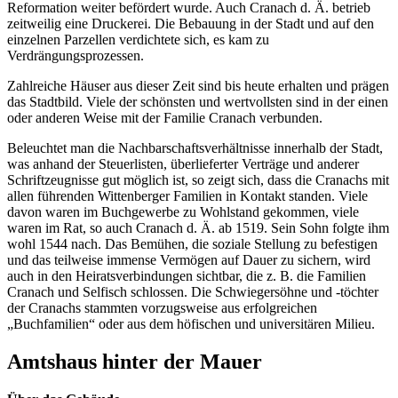
Reformation weiter befördert wurde. Auch Cranach d. Ä. betrieb
zeitweilig eine Druckerei. Die Bebauung in der Stadt und auf den
einzelnen Parzellen verdichtete sich, es kam zu
Verdrängungsprozessen.
Zahlreiche Häuser aus dieser Zeit sind bis heute erhalten und prägen
das Stadtbild. Viele der schönsten und wertvollsten sind in der einen
oder anderen Weise mit der Familie Cranach verbunden.
Beleuchtet man die Nachbarschaftsverhältnisse innerhalb der Stadt,
was anhand der Steuerlisten, überlieferter Verträge und anderer
Schriftzeugnisse gut möglich ist, so zeigt sich, dass die Cranachs mit
allen führenden Wittenberger Familien in Kontakt standen. Viele
davon waren im Buchgewerbe zu Wohlstand gekommen, viele
waren im Rat, so auch Cranach d. Ä. ab 1519. Sein Sohn folgte ihm
wohl 1544 nach. Das Bemühen, die soziale Stellung zu befestigen
und das teilweise immense Vermögen auf Dauer zu sichern, wird
auch in den Heiratsverbindungen sichtbar, die z. B. die Familien
Cranach und Selfisch schlossen. Die Schwiegersöhne und -töchter
der Cranachs stammten vorzugsweise aus erfolgreichen
„Buchfamilien“ oder aus dem höfischen und universitären Milieu.
Amtshaus hinter der Mauer