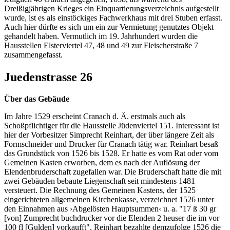
Dreißigjährigen Krieges ein Einquartierungsverzeichnis aufgestellt
wurde, ist es als einstöckiges Fachwerkhaus mit drei Stuben erfasst.
Auch hier dürfte es sich um ein zur Vermietung genutztes Objekt
gehandelt haben. Vermutlich im 19. Jahrhundert wurden die
Hausstellen Elsterviertel 47, 48 und 49 zur Fleischerstraße 7
zusammengefasst.
Juedenstrasse 26
Über das Gebäude
Im Jahre 1529 erscheint Cranach d. Ä. erstmals auch als
Schoßpflichtiger für die Hausstelle Jüdenviertel 151. Interessant ist
hier der Vorbesitzer Simprecht Reinhart, der über längere Zeit als
Formschneider und Drucker für Cranach tätig war. Reinhart besaß
das Grundstück von 1526 bis 1528. Er hatte es vom Rat oder vom
Gemeinen Kasten erworben, dem es nach der Auflösung der
Elendenbruderschaft zugefallen war. Die Bruderschaft hatte die mit
zwei Gebäuden bebaute Liegenschaft seit mindestens 1481
versteuert. Die Rechnung des Gemeinen Kastens, der 1525
eingerichteten allgemeinen Kirchenkasse, verzeichnet 1526 unter
den Einnahmen aus ›Abgelösten Hauptsummen‹ u. a. "17 ß 30 gr
[von] Zumprecht buchdrucker vor die Elenden 2 heuser die im vor
100 fl [Gulden] vorkaufft". Reinhart bezahlte demzufolge 1526 die