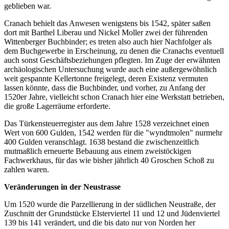
geblieben war.
Cranach behielt das Anwesen wenigstens bis 1542, später saßen
dort mit Barthel Liberau und Nickel Moller zwei der führenden
Wittenberger Buchbinder; es treten also auch hier Nachfolger als
dem Buchgewerbe in Erscheinung, zu denen die Cranachs eventuell
auch sonst Geschäftsbeziehungen pflegten. Im Zuge der erwähnten
archäologischen Untersuchung wurde auch eine außergewöhnlich
weit gespannte Kellertonne freigelegt, deren Existenz vermuten
lassen könnte, dass die Buchbinder, und vorher, zu Anfang der
1520er Jahre, vielleicht schon Cranach hier eine Werkstatt betrieben,
die große Lagerräume erforderte.
Das Türkensteuerregister aus dem Jahre 1528 verzeichnet einen
Wert von 600 Gulden, 1542 werden für die "wyndtmolen" nurmehr
400 Gulden veranschlagt. 1638 bestand die zwischenzeitlich
mutmaßlich erneuerte Bebauung aus einem zweistöckigen
Fachwerkhaus, für das wie bisher jährlich 40 Groschen Schoß zu
zahlen waren.
Veränderungen in der Neustrasse
Um 1520 wurde die Parzellierung in der südlichen Neustraße, der
Zuschnitt der Grundstücke Elsterviertel 11 und 12 und Jüdenviertel
139 bis 141 verändert, und die bis dato nur von Norden her