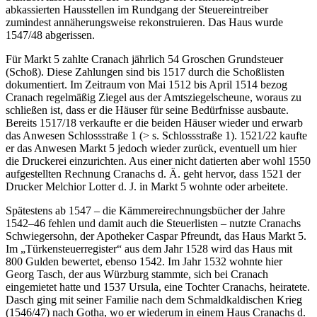
abkassierten Hausstellen im Rundgang der Steuereintreiber
zumindest annäherungsweise rekonstruieren. Das Haus wurde
1547/48 abgerissen.
Für Markt 5 zahlte Cranach jährlich 54 Groschen Grundsteuer
(Schoß). Diese Zahlungen sind bis 1517 durch die Schoßlisten
dokumentiert. Im Zeitraum von Mai 1512 bis April 1514 bezog
Cranach regelmäßig Ziegel aus der Amtsziegelscheune, woraus zu
schließen ist, dass er die Häuser für seine Bedürfnisse ausbaute.
Bereits 1517/18 verkaufte er die beiden Häuser wieder und erwarb
das Anwesen Schlossstraße 1 (> s. Schlossstraße 1). 1521/22 kaufte
er das Anwesen Markt 5 jedoch wieder zurück, eventuell um hier
die Druckerei einzurichten. Aus einer nicht datierten aber wohl 1550
aufgestellten Rechnung Cranachs d. Ä. geht hervor, dass 1521 der
Drucker Melchior Lotter d. J. in Markt 5 wohnte oder arbeitete.
Spätestens ab 1547 – die Kämmereirechnungsbücher der Jahre
1542–46 fehlen und damit auch die Steuerlisten – nutzte Cranachs
Schwiegersohn, der Apotheker Caspar Pfreundt, das Haus Markt 5.
Im „Türkensteuerregister“ aus dem Jahr 1528 wird das Haus mit
800 Gulden bewertet, ebenso 1542. Im Jahr 1532 wohnte hier
Georg Tasch, der aus Würzburg stammte, sich bei Cranach
eingemietet hatte und 1537 Ursula, eine Tochter Cranachs, heiratete.
Dasch ging mit seiner Familie nach dem Schmaldkaldischen Krieg
(1546/47) nach Gotha, wo er wiederum in einem Haus Cranachs d.