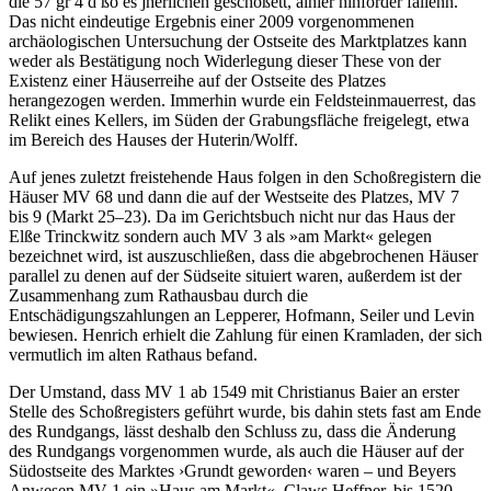
die 57 gr 4 d ßo es jherlichen geschoßett, alhier hinforder fallenn."
Das nicht eindeutige Ergebnis einer 2009 vorgenommenen
archäologischen Untersuchung der Ostseite des Marktplatzes kann
weder als Bestätigung noch Widerlegung dieser These von der
Existenz einer Häuserreihe auf der Ostseite des Platzes
herangezogen werden. Immerhin wurde ein Feldsteinmauerrest, das
Relikt eines Kellers, im Süden der Grabungsfläche freigelegt, etwa
im Bereich des Hauses der Huterin/Wolff.
Auf jenes zuletzt freistehende Haus folgen in den Schoßregistern die
Häuser MV 68 und dann die auf der Westseite des Platzes, MV 7
bis 9 (Markt 25–23). Da im Gerichtsbuch nicht nur das Haus der
Elße Trinckwitz sondern auch MV 3 als »am Markt« gelegen
bezeichnet wird, ist auszuschließen, dass die abgebrochenen Häuser
parallel zu denen auf der Südseite situiert waren, außerdem ist der
Zusammenhang zum Rathausbau durch die
Entschädigungszahlungen an Lepperer, Hofmann, Seiler und Levin
bewiesen. Henrich erhielt die Zahlung für einen Kramladen, der sich
vermutlich im alten Rathaus befand.
Der Umstand, dass MV 1 ab 1549 mit Christianus Baier an erster
Stelle des Schoßregisters geführt wurde, bis dahin stets fast am Ende
des Rundgangs, lässt deshalb den Schluss zu, dass die Änderung
des Rundgangs vorgenommen wurde, als auch die Häuser auf der
Südostseite des Marktes ›Grundt geworden‹ waren – und Beyers
Anwesen MV 1 ein »Haus am Markt«. Claws Heffner, bis 1520