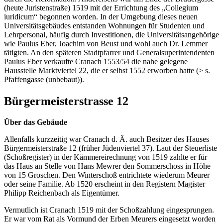
(heute Juristenstraße) 1519 mit der Errichtung des „Collegium
iuridicum“ begonnen worden. In der Umgebung dieses neuen
Universitätsgebäudes entstanden Wohnungen für Studenten und
Lehrpersonal, häufig durch Investitionen, die Universitätsangehörige
wie Paulus Eber, Joachim von Beust und wohl auch Dr. Lemmer
tätigten. An den späteren Stadtpfarrer und Generalsuperintendenten
Paulus Eber verkaufte Cranach 1553/54 die nahe gelegene
Hausstelle Marktviertel 22, die er selbst 1552 erworben hatte (> s.
Pfaffengasse (unbebaut)).
Bürgermeisterstrasse 12
Über das Gebäude
Allenfalls kurzzeitig war Cranach d. Ä. auch Besitzer des Hauses
Bürgermeisterstraße 12 (früher Jüdenviertel 37). Laut der Steuerliste
(Schoßregister) in der Kämmereirechnung von 1519 zahlte er für
das Haus an Stelle von Hans Mewrer den Sommerschoss in Höhe
von 15 Groschen. Den Winterschoß entrichtete wiederum Meurer
oder seine Familie. Ab 1520 erscheint in den Registern Magister
Philipp Reichenbach als Eigentümer.
Vermutlich ist Cranach 1519 mit der Schoßzahlung eingesprungen.
Er war vom Rat als Vormund der Erben Meurers eingesetzt worden