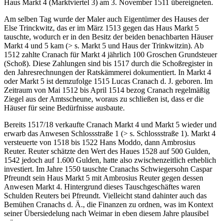
Haus Markt 4 (Marktviertel 3) am 3. November 1511 übereigneten.
Am selben Tag wurde der Maler auch Eigentümer des Hauses der
Else Trinckwitz, das er im März 1513 gegen das Haus Markt 5
tauschte, wodurch er in den Besitz der beiden benachbarten Häuser
Markt 4 und 5 kam (> s. Markt 5 und Haus der Trinkwitzin). Ab
1512 zahlte Cranach für Markt 4 jährlich 100 Groschen Grundsteuer
(Schoß). Diese Zahlungen sind bis 1517 durch die Schoßregister in
den Jahresrechnungen der Ratskämmerei dokumentiert. In Markt 4
oder Markt 5 ist demzufolge 1515 Lucas Cranach d. J. geboren. Im
Zeitraum von Mai 1512 bis April 1514 bezog Cranach regelmäßig
Ziegel aus der Amtsscheune, woraus zu schließen ist, dass er die
Häuser für seine Bedürfnisse ausbaute.
Bereits 1517/18 verkaufte Cranach Markt 4 und Markt 5 wieder und
erwarb das Anwesen Schlossstraße 1 (> s. Schlossstraße 1). Markt 4
versteuerte von 1518 bis 1522 Hans Moddo, dann Ambrosius
Reuter. Reuter schätzte den Wert des Haues 1528 auf 500 Gulden,
1542 jedoch auf 1.600 Gulden, hatte also zwischenzeitlich erheblich
investiert. Im Jahre 1550 tauschte Cranachs Schwiegersohn Caspar
Pfreundt sein Haus Markt 5 mit Ambrosius Reuter gegen dessen
Anwesen Markt 4. Hintergrund dieses Tauschgeschäftes waren
Schulden Reuters bei Pfreundt. Vielleicht stand dahinter auch das
Bemühen Cranachs d. Ä., die Finanzen zu ordnen, was im Kontext
seiner Übersiedelung nach Weimar in eben diesem Jahre plausibel