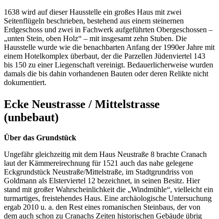
1638 wird auf dieser Hausstelle ein großes Haus mit zwei
Seitenflügeln beschrieben, bestehend aus einem steinernen
Erdgeschoss und zwei in Fachwerk aufgeführten Obergeschossen –
„unten Stein, oben Holz“ – mit insgesamt zehn Stuben. Die
Hausstelle wurde wie die benachbarten Anfang der 1990er Jahre mit
einem Hotelkomplex überbaut, der die Parzellen Jüdenviertel 143
bis 150 zu einer Liegenschaft vereinigt. Bedauerlicherweise wurden
damals die bis dahin vorhandenen Bauten oder deren Relikte nicht
dokumentiert.
Ecke Neustrasse / Mittelstrasse
(unbebaut)
Über das Grundstück
Ungefähr gleichzeitig mit dem Haus Neustraße 8 brachte Cranach
laut der Kämmereirechnung für 1521 auch das nahe gelegene
Eckgrundstück Neustraße/Mittelstraße, im Stadtgrundriss von
Goldmann als Elsterviertel 12 bezeichnet, in seinen Besitz. Hier
stand mit großer Wahrscheinlichkeit die „Windmühle“, vielleicht ein
turmartiges, freistehendes Haus. Eine archäologische Untersuchung
ergab 2010 u. a. den Rest eines romanischen Steinbaus, der von
dem auch schon zu Cranachs Zeiten historischen Gebäude übrig