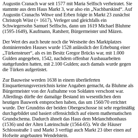
Augustin Cranach war seit 1577 mit Maria Selfisch verheiratet. Sie
stammte aus dem Haus Markt 3, war also ein „Nachbarskind“. Auf
Augustin Cranachs Witwe und Erben folgte in Markt 23 zunächst
Christoph Wüst (+ 1617), Verleger und gleichfalls ein
Schwiegersohn Samuel Selfischs, dann um 1619 Michael Bluhme
(1595-1649), Kaufmann, Ratsherr, Bürgermeister und Mäzen.
Der Wert des auch heute noch die Westseite des Marktplatzes
dominierenden Hauses wurde 1528 anlässlich der Erhebung einer
„Türkensteuer“, als es im Besitz Gregor Brücks war, mit 1.000
Gulden angegeben, 1542, nachdem offenbar Ausbauarbeiten
stattgefunden hatten, mit 2.100 Gulden; auch damals wurde gegen
die Türken aufgerüstet.
Zur Bauweise werden 1638 in einem überlieferten
Einquartierungsverzeichnis keine Angaben gemacht, da Bluhme als
Bürgermeister von der Aufnahme von Soldaten verschont war.
Allerdings dürfte der damalige Bestand im wesentlichen dem
heutigen Bauwerk entsprochen haben, das um 1560/70 errichtet
wurde. Der Grundriss der beiden Obergeschosse ist sehr regelmäßig
durchgebildet und basiert offensichtlich auf einem mathematischen
Grundschema. Dadurch ähnelt das Haus dem Melanchthonhaus
(1536) und der Alten Lateinschule (1564-65). Wir die Häuser
Schlossstraße 1 und Markt 3 verfügt auch Markt 23 über einen auf
Hofseite angebauten Wendelstein.