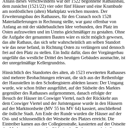
Anlass dieses Verschwindens war der 1522 begonnene Rathausbau,
dem zunächst (1521/22) vier oder fünf Häuser und eine Krambude
am nordöstlichen (alten) Marktplatz weichen mussten. Der
Erweiterungsbau des Rathauses, für den Cranach noch 1528
Materiallieferungen in Rechnung stellte, war ganz offenbar von
Anfang an mit der städtebaulichen Idee verbunden, den Platz im
Osten aufzuweiten und im Umriss gleichmäßiger zu gestalten. Ohne
die Aufgabe der genannten Bauten wäre es nicht möglich gewesen,
das alte Rathaus, das sich sehr wahrscheinlich am selben Standort
wie das neue befand, in Richtung Osten zu verlängern und dennoch
frei auf den Platz zu stellen. Ein Indiz dafür, dass der Vorgängerbau
ungefähr das westliche Drittel des heutigen Gebäudes ausmachte, ist
der unregelmäßige Kellergrundriss.
Hinsichtlich des Standortes des alten, ab 1523 erweiterten Rathauses
sind mehrere Beobachtungen relevant, die sich aus der Reihenfolge
der Hausstellen in den Schoßregistern ableiten lassen: Der Umgang
wurde, wie schon früher ausgeführt, auf der Südseite des Marktes
gegenüber des Rathauses aufgenommen, danach erfolgte der
Besuch der Häuser im Coswiger Viertel, nach der Rückkehr aus
dem Coswiger Viertel und der Juristengasse wurde in den Häusern
auf der Marktnordseite (MV 55 bis MV 64) kassiert, anschließend
die östliche Stadt. Am Ende der Runde wurden die Häuser auf der
Ost- und schlussendlich der Westseite des Platzes erreicht. Die
Eintreiber kamen aus der Collegienstraße, kassierten auf der Ostseite