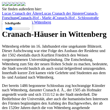
Sie finden außerdem hier:
Lucas Cranach der Ältere
Lucas Cranach der Jüngere
Cranach-
Forschung
Cranach-Hof - Markt 4
Cranach-Hof - Schlossstraße
1
Cranach-Häuser in Wittenberg
Schriftgröße
Cranach-Häuser in Wittenberg
Wittenberg erlebte im 16. Jahrhundert eine ungekannte Blütezeit.
Dieser Aufschwung war eine Folge des Ausbaus der Residenz und
der 1502 ebenfalls durch Kurfürst Friedrich den Weisen
vorgenommenen Universitätsgründung. Die Entscheidung,
Wittenberg zum Sitz der neuen Hohen Schule zu machen, bedeutete,
die Stadt sowohl baulich als auch sozial tiefgreifend umzugestalten.
Innerhalb kurzer Zeit kamen viele Gelehrte und Studenten aus dem
In- und Ausland nach Wittenberg.
Der bereits 1486 begonnene Schlossbau zog hochrangige Künstler
nach Wittenberg, darunter Cranach d. Ä., der 1505 als Hofmaler
angestellt wurde und sich 1511/12 in der Stadt niederließ. Die
Bedürfnisse der Universität, aber auch die humanistischen Interessen
des Fürsten begünstigten den Aufstieg des Buchgewerbes, der ab
den 1520er Jahren durch die von Wittenberg ausgehende