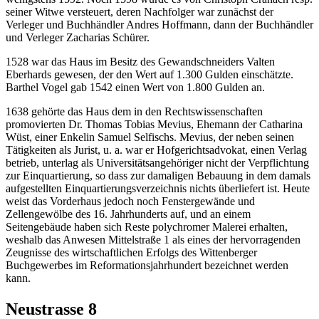
seiner Witwe versteuert, deren Nachfolger war zunächst der
Verleger und Buchhändler Andres Hoffmann, dann der Buchhändler
und Verleger Zacharias Schürer.
1528 war das Haus im Besitz des Gewandschneiders Valten
Eberhards gewesen, der den Wert auf 1.300 Gulden einschätzte.
Barthel Vogel gab 1542 einen Wert von 1.800 Gulden an.
1638 gehörte das Haus dem in den Rechtswissenschaften
promovierten Dr. Thomas Tobias Mevius, Ehemann der Catharina
Wüst, einer Enkelin Samuel Selfischs. Mevius, der neben seinen
Tätigkeiten als Jurist, u. a. war er Hofgerichtsadvokat, einen Verlag
betrieb, unterlag als Universitätsangehöriger nicht der Verpflichtung
zur Einquartierung, so dass zur damaligen Bebauung in dem damals
aufgestellten Einquartierungsverzeichnis nichts überliefert ist. Heute
weist das Vorderhaus jedoch noch Fenstergewände und
Zellengewölbe des 16. Jahrhunderts auf, und an einem
Seitengebäude haben sich Reste polychromer Malerei erhalten,
weshalb das Anwesen Mittelstraße 1 als eines der hervorragenden
Zeugnisse des wirtschaftlichen Erfolgs des Wittenberger
Buchgewerbes im Reformationsjahrhundert bezeichnet werden
kann.
Neustrasse 8