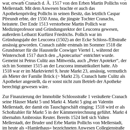
war, erwarb Cranach d. Ä. 1517 von den Erben Martin Pollichs von
Mellerstadt. Mit dem Anwesen brachte er auch das
Apothekenprivileg Pollichs in seinen Besitz, das letztlich Caspar
Pfreundt erbte, der 1550 Anna, die jüngste Tochter Cranachs,
heiratete. Der Ende 1513 verstorbene Martin Pollich war
Medizinprofessor und Gründungsrektor der Leucorea gewesen,
außerdem Leibarzt Kurfürst Friedrichs. Pollich war im
Gründungsjahr der Leucorea (1502) an der Ecke Schloss-/Elbstraße
ansässig geworden. Cranach zahlte erstmals im Sommer 1518 die
Grundsteuer für die Hausstelle Coswiger Viertel 1, während der
Winterschoß 1517 durch den „Apotecarius“ entrichtet wurde.
Gemeint ist Petrus Culitz aus Mittweida, auch „Peter Apoteker“, der
sich im Sommer 1515 an der Leucorea immatrikuliert hatte. Ab
1518 war er im Marktviertel 9, heute Markt 23, ansässig, vermutlich
als Mieter der Familie Brück (> Markt 23). Cranach hatte Culitz als
Apotheker angestellt, da er sonst nicht zum Betrieb der Apotheke
berechtigt gewesen wäre.
Zur Finanzierung der Immobilie Schlossstraße 1 veräußerte Cranach
seine Häuser Markt 5 und Markt 4. Markt 5 ging an Valentin
Mellerstadt, der damit ein Tauschgeschäft einging; 1518 wird er als
Schoßzahler für Markt 5 in der Kämmereirechnung geführt. Markt 4
übernahm Ambrosius Reuter. Bereits 1524 ließ sich Valten
Mellerstadt, der Bruder und Erbe Martin Pollichs von Mellerstadt,
im heute als »Hamlethaus« bezeichneten Anwesen Collegienstraße