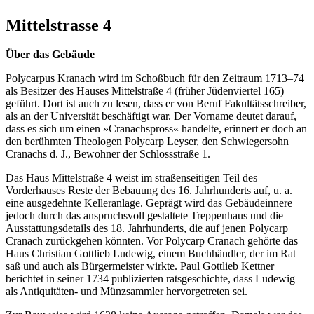
Mittelstrasse 4
Über das Gebäude
Polycarpus Kranach wird im Schoßbuch für den Zeitraum 1713–74
als Besitzer des Hauses Mittelstraße 4 (früher Jüdenviertel 165)
geführt. Dort ist auch zu lesen, dass er von Beruf Fakultätsschreiber,
als an der Universität beschäftigt war. Der Vorname deutet darauf,
dass es sich um einen »Cranachspross« handelte, erinnert er doch an
den berühmten Theologen Polycarp Leyser, den Schwiegersohn
Cranachs d. J., Bewohner der Schlossstraße 1.
Das Haus Mittelstraße 4 weist im straßenseitigen Teil des
Vorderhauses Reste der Bebauung des 16. Jahrhunderts auf, u. a.
eine ausgedehnte Kelleranlage. Geprägt wird das Gebäudeinnere
jedoch durch das anspruchsvoll gestaltete Treppenhaus und die
Ausstattungsdetails des 18. Jahrhunderts, die auf jenen Polycarp
Cranach zurückgehen könnten. Vor Polycarp Cranach gehörte das
Haus Christian Gottlieb Ludewig, einem Buchhändler, der im Rat
saß und auch als Bürgermeister wirkte. Paul Gottlieb Kettner
berichtet in seiner 1734 publizierten ratsgeschichte, dass Ludewig
als Antiquitäten- und Münzsammler hervorgetreten sei.