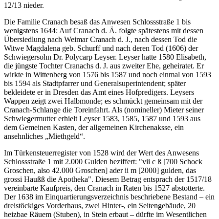
12/13 nieder.
Die Familie Cranach besaß das Anwesen Schlossstraße 1 bis
wenigstens 1644: Auf Cranach d. Ä. folgte spätestens mit dessen
Übersiedlung nach Weimar Cranach d. J., nach dessen Tod die
Witwe Magdalena geb. Schurff und nach deren Tod (1606) der
Schwiegersohn Dr. Polycarp Leyser. Leyser hatte 1580 Elisabeth,
die jüngste Tochter Cranachs d. J. aus zweiter Ehe, geheiratet. Er
wirkte in Wittenberg von 1576 bis 1587 und noch einmal von 1593
bis 1594 als Stadtpfarrer und Generalsuperintendent; später
bekleidete er in Dresden das Amt eines Hofpredigers. Leysers
Wappen zeigt zwei Halbmonde; es schmückt gemeinsam mit der
Cranach-Schlange die Toreinfahrt. Als (nomineller) Mieter seiner
Schwiegermutter erhielt Leyser 1583, 1585, 1587 und 1593 aus
dem Gemeinen Kasten, der allgemeinen Kirchenaksse, ein
ansehnliches „Miethgeld“.
Im Türkensteuerregister von 1528 wird der Wert des Anwesens
Schlossstraße 1 mit 2.000 Gulden beziffert: "vii c ß [700 Schock
Groschen, also 42.000 Groschen] ader ii m [2000] gulden, das
grossi Haußß die Apotheka". Diesem Betrag entsprach der 1517/18
vereinbarte Kaufpreis, den Cranach in Raten bis 1527 abstotterte.
Der 1638 im Einquartierungsverzeichnis beschriebene Bestand – ein
dreistöckiges Vorderhaus, zwei Hinter-, ein Seitengebäude, 20
heizbae Räuem (Stuben), in Stein erbaut – dürfte im Wesentlichen