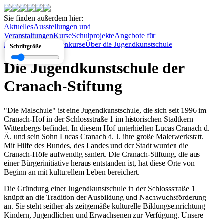
Sie finden außerdem hier:
Aktuelles
Ausstellungen und
Veranstaltungen
Kurse
Schulprojekte
Angebote für
Konfirmanden
Ferienkurse
Über die Jugendkunstschule
Schriftgröße
Die Jugendkunstschule der
Cranach-Stiftung
"Die Malschule" ist eine Jugendkunstschule, die sich seit 1996 im
Cranach-Hof in der Schlossstraße 1 im historischen Stadtkern
Wittenbergs befindet. In diesem Hof unterhielten Lucas Cranach d.
Ä. und sein Sohn Lucas Cranach d. J. ihre große Malerwerkstatt.
Mit Hilfe des Bundes, des Landes und der Stadt wurden die
Cranach-Höfe aufwendig saniert. Die Cranach-Stiftung, die aus
einer Bürgerinitiative heraus entstanden ist, hat diese Orte von
Beginn an mit kulturellem Leben bereichert.
Die Gründung einer Jugendkunstschule in der Schlossstraße 1
knüpft an die Tradition der Ausbildung und Nachwuchsförderung
an. Sie steht seither als zeitgemäße kulturelle Bildungseinrichtung
Kindern, Jugendlichen und Erwachsenen zur Verfügung. Unsere