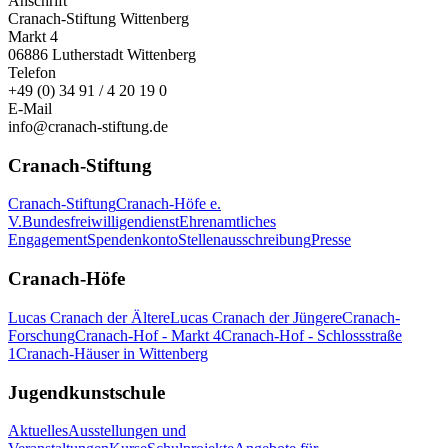
Anschrift
Cranach-Stiftung Wittenberg
Markt 4
06886 Lutherstadt Wittenberg
Telefon
+49 (0) 34 91 / 4 20 19 0
E-Mail
info@cranach-stiftung.de
Cranach-Stiftung
Cranach-Stiftung
Cranach-Höfe e.
V.
Bundesfreiwilligendienst
Ehrenamtliches
Engagement
Spendenkonto
Stellenausschreibung
Presse
Cranach-Höfe
Lucas Cranach der Ältere
Lucas Cranach der Jüngere
Cranach-
Forschung
Cranach-Hof - Markt 4
Cranach-Hof - Schlossstraße
1
Cranach-Häuser in Wittenberg
Jugendkunstschule
Aktuelles
Ausstellungen und