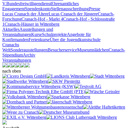
V.
Bundesfreiwilligendienst
Ehrenamtliches
Engagement
Spendenkonto
Stellenausschreibung
Presse
Lucas Cranach der Ältere
Lucas Cranach der Jüngere
Cranach-
Forschung
Cranach-Hof - Markt 4
Cranach-Hof - Schlossstraße
1
Cranach-Häuser in Wittenberg
Aktuelles
Ausstellungen und
Veranstaltungen
Kurse
Schulprojekte
Angebote für
Konfirmanden
Ferienkurse
Über die Jugendkunstschule
Cranachs
Welt
Sonderausstellungen
Besucherservice
Museumslädchen
Cranach-
Stipendium
Archiv
Veranstaltungen
nach oben