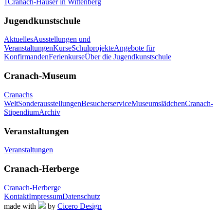
1
Cranach-Häuser in Wittenberg
Jugendkunstschule
Aktuelles
Ausstellungen und
Veranstaltungen
Kurse
Schulprojekte
Angebote für
Konfirmanden
Ferienkurse
Über die Jugendkunstschule
Cranach-Museum
Cranachs
Welt
Sonderausstellungen
Besucherservice
Museumslädchen
Cranach-
Stipendium
Archiv
Veranstaltungen
Veranstaltungen
Cranach-Herberge
Cranach-Herberge
Kontakt
Impressum
Datenschutz
made with
by
Cicero Design