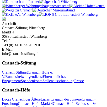
Anschrift
Cranach-Stiftung Wittenberg
Markt 4
06886 Lutherstadt Wittenberg
Telefon
+49 (0) 34 91 / 4 20 19 0
E-Mail
info@cranach-stiftung.de
Cranach-Stiftung
Cranach-Stiftung
Cranach-Höfe e.
V.
Bundesfreiwilligendienst
Ehrenamtliches
Engagement
Spendenkonto
Stellenausschreibung
Presse
Cranach-Höfe
Lucas Cranach der Ältere
Lucas Cranach der Jüngere
Cranach-
Forschung
Cranach-Hof - Markt 4
Cranach-Hof - Schlossstraße