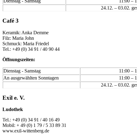
Dienstag - Samstag
11:00 – 
24.12. – 03.02. ge
Café 3
Keramik: Anka Demme
Filz: Maria John
Schmuck: Maria Friedel
Tel.: +49 (0) 34 91 / 40 90 44
Öffnungszeiten:
Dienstag - Samstag
11:00 – 
An ausgewählten Sonntagen
11:00 – 
24.12. – 03.02. ge
Exil e. V.
Ludothek
Tel.: +49 (0) 34 91 / 40 16 49
Mobil: + 49 (0) 1 79 / 5 33 89 31
www.exil-wittenberg.de