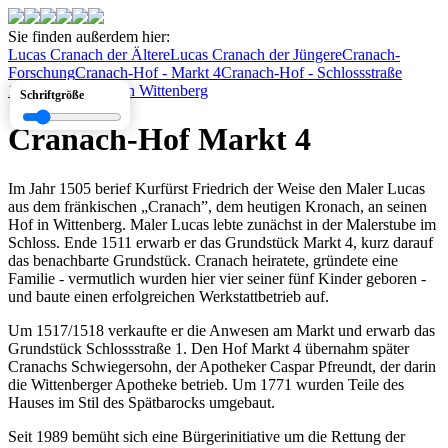
Sie finden außerdem hier:
Lucas Cranach der Ältere
Lucas Cranach der Jüngere
Cranach-
Forschung
Cranach-Hof - Markt 4
Cranach-Hof - Schlossstraße
1
Cranach-Häuser in Wittenberg
Schriftgröße
Cranach-Hof Markt 4
Im Jahr 1505 berief Kurfürst Friedrich der Weise den Maler Lucas
aus dem fränkischen „Cranach”, dem heutigen Kronach, an seinen
Hof in Wittenberg. Maler Lucas lebte zunächst in der Malerstube im
Schloss. Ende 1511 erwarb er das Grundstück Markt 4, kurz darauf
das benachbarte Grundstück. Cranach heiratete, gründete eine
Familie - vermutlich wurden hier vier seiner fünf Kinder geboren -
und baute einen erfolgreichen Werkstattbetrieb auf.
Um 1517/1518 verkaufte er die Anwesen am Markt und erwarb das
Grundstück Schlossstraße 1. Den Hof Markt 4 übernahm später
Cranachs Schwiegersohn, der Apotheker Caspar Pfreundt, der darin
die Wittenberger Apotheke betrieb. Um 1771 wurden Teile des
Hauses im Stil des Spätbarocks umgebaut.
Seit 1989 bemüht sich eine Bürgerinitiative um die Rettung der