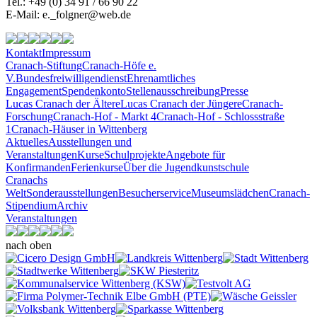
Tel.: +49 (0) 34 91 / 66 90 22
E-Mail: e._folgner@web.de
Kontakt
Impressum
Cranach-Stiftung
Cranach-Höfe e.
V.
Bundesfreiwilligendienst
Ehrenamtliches
Engagement
Spendenkonto
Stellenausschreibung
Presse
Lucas Cranach der Ältere
Lucas Cranach der Jüngere
Cranach-
Forschung
Cranach-Hof - Markt 4
Cranach-Hof - Schlossstraße
1
Cranach-Häuser in Wittenberg
Aktuelles
Ausstellungen und
Veranstaltungen
Kurse
Schulprojekte
Angebote für
Konfirmanden
Ferienkurse
Über die Jugendkunstschule
Cranachs
Welt
Sonderausstellungen
Besucherservice
Museumslädchen
Cranach-
Stipendium
Archiv
Veranstaltungen
nach oben