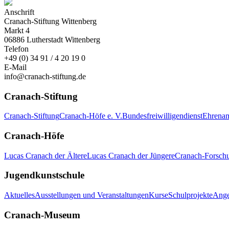
Anschrift
Cranach-Stiftung Wittenberg
Markt 4
06886 Lutherstadt Wittenberg
Telefon
+49 (0) 34 91 / 4 20 19 0
E-Mail
info@cranach-stiftung.de
Cranach-Stiftung
Cranach-Stiftung
Cranach-Höfe e. V.
Bundesfreiwilligendienst
Ehrenam
Cranach-Höfe
Lucas Cranach der Ältere
Lucas Cranach der Jüngere
Cranach-Forsch
Jugendkunstschule
Aktuelles
Ausstellungen und Veranstaltungen
Kurse
Schulprojekte
Ange
Cranach-Museum