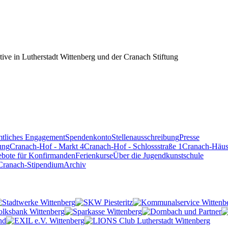
tive in Lutherstadt Wittenberg und der Cranach Stiftung
tliches Engagement
Spendenkonto
Stellenausschreibung
Presse
ung
Cranach-Hof - Markt 4
Cranach-Hof - Schlossstraße 1
Cranach-Häuse
bote für Konfirmanden
Ferienkurse
Über die Jugendkunstschule
Cranach-Stipendium
Archiv