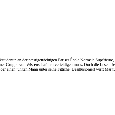
studentin an der prestigeträchtigen Pariser École Normale Supérieure,
 einer Gruppe von Wissenschaftlern verteidigen muss. Doch die lassen si
ber einen jungen Mann unter seine Fittiche. Desillusioniert wirft Marg