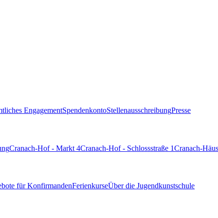
tliches Engagement
Spendenkonto
Stellenausschreibung
Presse
ung
Cranach-Hof - Markt 4
Cranach-Hof - Schlossstraße 1
Cranach-Häuse
bote für Konfirmanden
Ferienkurse
Über die Jugendkunstschule