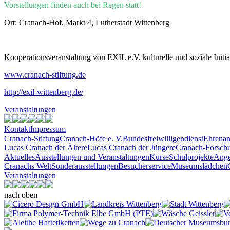
Vorstellungen finden auch bei Regen statt!
Ort: Cranach-Hof, Markt 4, Lutherstadt Wittenberg
Kooperationsveranstaltung von EXIL e.V. kulturelle und soziale Initia
www.cranach-stiftung.de
http://exil-wittenberg.de/
Veranstaltungen
Kontakt
Impressum
Cranach-Stiftung
Cranach-Höfe e. V.
Bundesfreiwilligendienst
Ehrenam
Lucas Cranach der Ältere
Lucas Cranach der Jüngere
Cranach-Forsch
Aktuelles
Ausstellungen und Veranstaltungen
Kurse
Schulprojekte
Ange
Cranachs Welt
Sonderausstellungen
Besucherservice
Museumslädchen
Veranstaltungen
nach oben